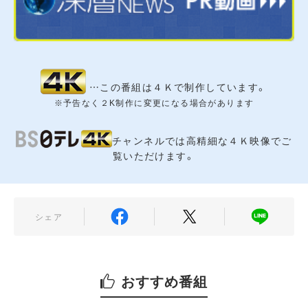
2026年07月28日（火）
米トランプ大統領 イラン攻撃停止の背
#3062
…この番組は４Ｋで制作しています。
景 イラン“最強ミサイル”とは
※予告なく２K制作に変更になる場合があります
【ゲスト】高橋和夫（放送大学名誉教授）
渡部恒雄（笹川平和財団上席フェロー）
チャンネルでは高精細な４Ｋ映像でご
覧いただけます。
2026年07月24日（金）
軍事力高める中国 ロシアは反体制派
#3061
シェア
取り締まり強化 中露首脳の野望
【ゲスト】高橋杉雄（防衛研究所上席研究官）
小原凡司（笹川平和財団上席フェロー）
石川一洋（ジャーナリスト）
おすすめ番組