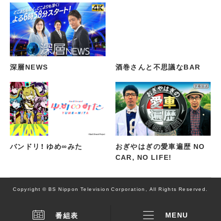
2026年07月23日（木）
ウクライナ 軍トップと国防相解任で軍
#3060
と政府の対立表面化 無人機戦略への影響は
【ゲスト】東野篤子（筑波大学教授）
小泉悠（東京大学先端科学技術研究センター准教授）
深層NEWS
酒巻さんと不思議なBAR
2026年07月20日（月）
サッカーＷ杯を動かした政治と金の実
#3059
態 トランプ氏“介入”発言波紋
【ゲスト】小笠原博毅（神戸大学教授）
バンドリ！ ゆめ∞みた
おぎやはぎの愛車遍歴 NO
CAR, NO LIFE!
木崎伸也（スポーツライター）
Copyright © BS Nippon Television Corporation, All Rights Reserved.
2026年07月16日（木）
中道・小川代表が生出演 高市政権は
#3058
番組表
MENU