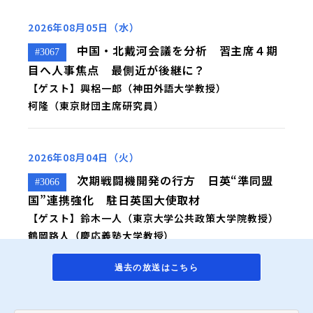
2026年08月05日（水）
中国・北戴河会議を分析 習主席４期
#3067
目へ人事焦点 最側近が後継に？
【ゲスト】興梠一郎（神田外語大学教授）
柯隆（東京財団主席研究員）
2026年08月04日（火）
次期戦闘機開発の行方 日英“準同盟
#3066
国”連携強化 駐日英国大使取材
【ゲスト】鈴木一人（東京大学公共政策大学院教授）
鶴岡路人（慶応義塾大学教授）
過去の放送はこちら
2026年08月03日（月）
窮地のトランプ氏 米中間選挙まで生
#3065