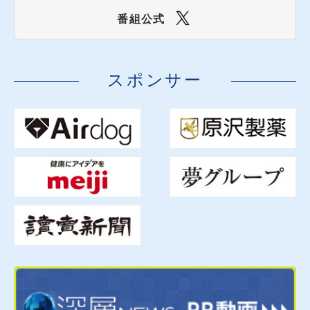
き残りかけた３か月 次の一手は
番組公式
【ゲスト】中林美恵子（早稲田大学教授）
小谷哲男（明海大学教授）
スポンサー
2026年07月30日（木）
高市首相が消費減税決断へ 慎重論者
#3064
の自民・中谷元×石原伸晃が激論
【ゲスト】中谷元（前防衛相）
石原伸晃（元自民党幹事長）
2026年07月29日（水）
熊本地震 イオンモール爆発の原因
#3063
は？ 酷暑の救助へ 自衛隊の活動の実態
【ゲスト】河野克俊（元統合幕僚長）
高橋治（東京理科大学工学部教授）