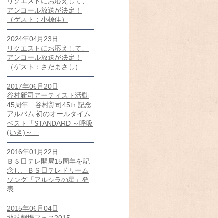
リクエストにお応えして、
アンコール放送が決定！
（ゲスト：小椋佳）
2024年04月23日
リクエストにお応えして、
アンコール放送が決定！
（ゲスト：さだまさし）
2017年06月20日
谷村新司アーティスト活動
45周年 谷村新司45th 記念
アルバム 初のオールタイム
ベスト「STANDARD ～呼吸
(いき)～」
2016年01月22日
ＢＳ日テレ開局15周年を記
念し、ＢＳ日テレドリーム
ソング「アルシラの星」発
表
2015年06月04日
地球劇場フェス2015