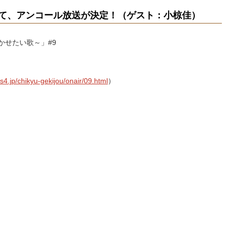
て、アンコール放送が決定！（ゲスト：小椋佳）
かせたい歌～」#9
s4.jp/chikyu-gekijou/onair/09.html
）