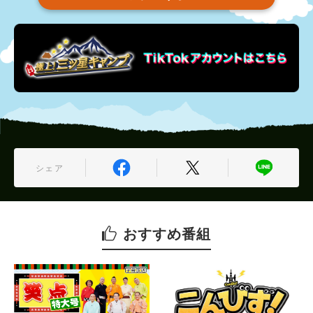
2020年11月11日 放送
第83回 三ツ星ファミリー 自慢のマイフ
ィールド拝見！
2020年11月04日 放送
第82回 こだわりキャンパーのスタイル自
撮り！
2020年10月28日 放送
第79回 日本の川を遊ぼう 利根川編 ★
シェア
三ツ星レシピ「きのこの炊き込みご飯」
（アンコール放送）
2020年10月21日 放送
おすすめ番組
第81回 余りがちな定番食材でBBQ料理対
決！ ★三ツ星レシピ「満開カレーキャベ
ツ」「コクうまカレーグラタン」「すき焼
きそば」「ルーロー飯サンド」「おつまみ
ひと口焼きおにぎり」「秋の味覚満載！ス
イートポテト焼きおにぎり」