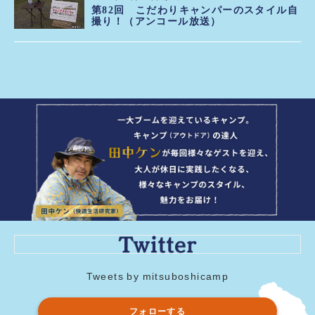
第82回 こだわりキャンパーのスタイル自
撮り！（アンコール放送）
2020年12月02日 放送
第85回 那須の紅葉 ツーリングキャン
プ！ ★三ツ星レシピ「エスニックじゃない
よ！ノッチ風ガパオライス」「ポークベリ
ーりんご仕立て」
2020年11月25日 放送
第84回 三ツ星フィールド完成SP ★三ツ
星レシピ「マロンのロールパン」「たけだ
&中嶋特製ビーフバーガー」「たけだ&中
嶋特製チキンバーガー」「ケンさん特製ス
パイスコーヒー」
2020年11月18日 放送
第81回 余りがちな定番食材でBBQ料理対
決！ ★三ツ星レシピ「満開カレーキャベ
ツ」「コクうまカレーグラタン」「すき焼
きそば」「ルーロー飯サンド」「おつまみ
ひと口焼きおにぎり」「秋の味覚満載！ス
Tweets by mitsuboshicamp
イートポテト焼きおにぎり」（アンコール
放送）
フォローする