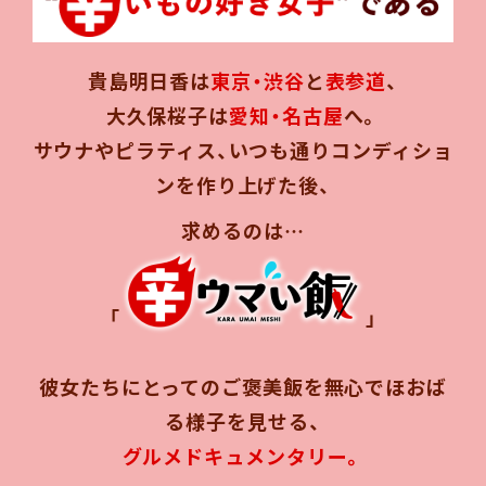
貴島明日香は
東京・渋谷
と
表参道
、
大久保桜子は
愛知・名古屋
へ。
サウナやピラティス、いつも通りコンディショ
ンを作り上げた後、
求めるのは…
「
」
彼女たちにとってのご褒美飯を無心でほおば
る様子を見せる、
グルメドキュメンタリー。