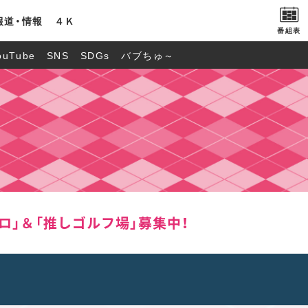
報道・情報
４Ｋ
番組表
ouTube
SNS
SDGs
バブちゅ～
ロ」＆「推しゴルフ場」募集中！