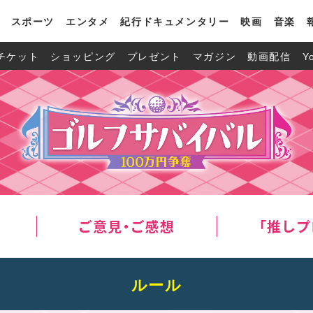
スポーツ
エンタメ
紀行ドキュメンタリー
映画
音楽
チケット
ショッピング
プレゼント
マガジン
動画配信
Y
ご意見・ご感想
「推しプ
ルール