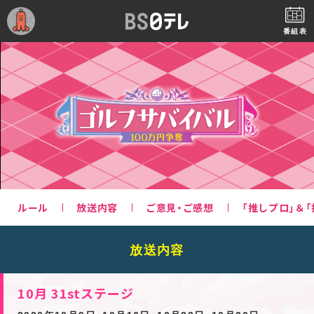
番組表
ルール
放送内容
ご意見・ご感想
「推しプロ」＆
放送内容
10月 31stステージ