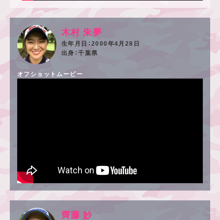
木村 朱夢
2000年4月28日
千葉県
オフショットムービー
齊藤 妙