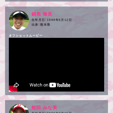
鍋島 海良
1999年6月12日
熊本県
オフショットムービー
蛭田 みな美