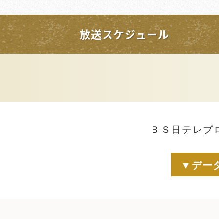
放送スケジュール
ＢＳ日テレプ
▼デー