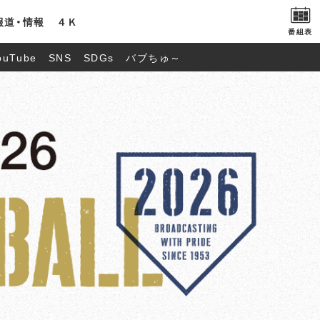
報道・情報
４Ｋ
番組表
ouTube
SNS
SDGs
バブちゅ～