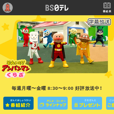
番組表
毎週月曜〜金曜 8:30〜9:00 好評放送中！
番組紹介
アニ