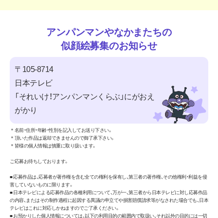
アンパンマンやなかまたちの
似顔絵募集のお知らせ
〒105-8714
日本テレビ
「それいけ！アンパンマンくらぶ」にがおえ
がかり
＊名前・住所・年齢・性別を記入してお送り下さい。
＊頂いた作品は返却できませんので御了承下さい。
＊皆様の個人情報は慎重に取り扱います。
ご応募お待ちしております。
■ 応募作品は、応募者が著作権を含む全ての権利を保有し、第三者の著作権、その他権利・利益を侵
害していないものに限ります。
■ 日本テレビによる応募作品の各種利用について、万が一、第三者から日本テレビに対し応募作品
の内容、またはその制作過程に起因する異議の申立てや損害賠償請求等がなされた場合でも、日本
テレビはこれに対応しかねますのでご了承ください。
■ お預かりした個人情報については、以下の利用目的の範囲内で取扱い、それ以外の目的には一切