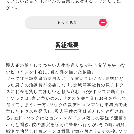
ていないと言うヨンパルの言葉に安堵するソックだった
が…。
もっと見る
番組概要
殺人犯の娘としてつらい人生を送りながらも希望を失わな
いヒロインを中心に、愛と絆を描いた物語。
ソックは開城商事の使用人として働いていたが、急病にな
った息子の治療費が必要になり、開城商事社長の息子ドク
スにお金を貸してほしいと頼み込む。だがドクスに断られ
たソックは、言い争いの末、ドクスを突き倒しお金を持って
逃げてしまう。一方、ソックの親友ヒョンマンは事務所で死
亡したドクスを発見し、殺人事件の容疑者として連行され
る。翌日、ソックはヒョンマンがドクス殺しの容疑で逮捕さ
れたと聞き、彼の無実を訴えに警察へ行くが、その時、朝鮮
戦争が勃発しヒョンマンは爆撃で命を落とす。その後、ソッ