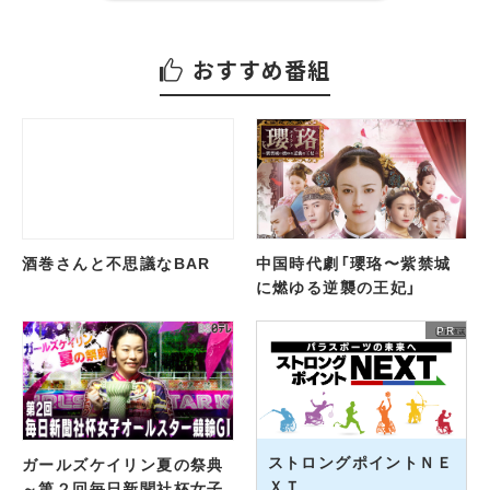
おすすめ番組
酒巻さんと不思議なBAR
中国時代劇「瓔珞〜紫禁城
に燃ゆる逆襲の王妃」
ストロングポイントＮＥ
ガールズケイリン夏の祭典
ＸＴ
～第２回毎日新聞社杯女子