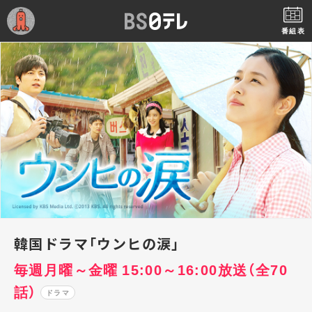
番組表
韓国ドラマ「ウンヒの涙」
毎週月曜～金曜 15:00～16:00放送（全70
話）
ドラマ