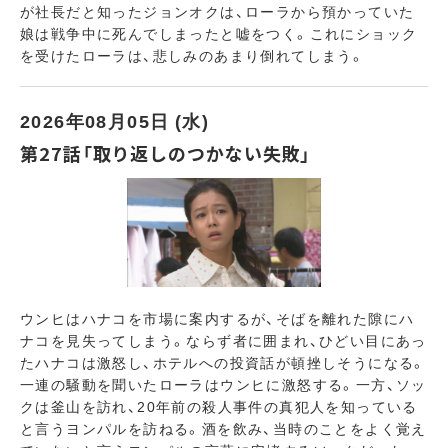
が社長だと知ったジョンオクは、ローラから預かっていた
娘は戦争中に死んでしまったと嘘をつく。これにショック
を受けたローラは、悲しみのあまり倒れてしまう。
2026年08月05日 (水)
第27話「取り返しのつかない失敗」
ウンヒはハナコを市場に案内するが、そばを離れた隙にハ
ナコを見失ってしまう。ならず者に囲まれ、ひどい目にあっ
たハナコは激怒し、ホテルへの投資話が頓挫しそうになる。
一連の騒動を聞いたローラはウンヒに激怒する。一方、ソッ
クは釜山を訪れ、20年前の殺人事件の真犯人を知っている
と言うヨンパルを訪ねる。酒を飲み、当時のことをよく覚え