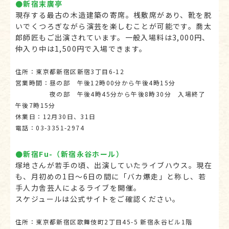
●新宿末廣亭
現存する最古の木造建築の寄席。桟敷席があり、靴を脱
いでくつろぎながら演芸を楽しむことが可能です。喬太
郎師匠もご出演されています。一般入場料は3,000円、
仲入り中は1,500円で入場できます。
住所：東京都新宿区新宿3丁目6-12
営業時間：昼の部 午後12時00分から午後4時15分
夜の部 午後4時45分から午後8時30分 入場終了
午後7時15分
休業日：12月30日、31日
電話：03-3351-2974
●新宿Fu-（新宿永谷ホール）
塚地さんが若手の頃、出演していたライブハウス。現在
も、月初めの1日～6日の間に「バカ爆走」と称し、若
手人力舎芸人によるライブを開催。
スケジュールは公式サイトをご確認ください。
住所：東京都新宿区歌舞伎町2丁目45-5 新宿永谷ビル1階