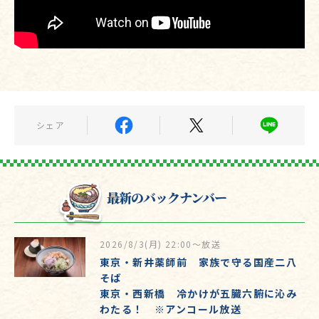
シェア
最新のバックナンバー
2026/8/3(月) 22:00～放送
東京・新井薬師前 家族で守る国産二八
そば
東京・西新橋 冷かけが五臓六腑に沁み
わたる！ ※アンコール放送