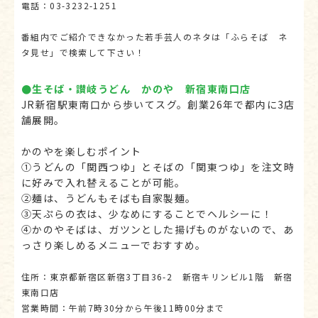
電話：03-3232-1251
番組内でご紹介できなかった若手芸人のネタは「ふらそば ネ
タ見せ」で検索して下さい！
●生そば・讃岐うどん かのや 新宿東南口店
JR新宿駅東南口から歩いてスグ。創業26年で都内に3店
舗展開。
かのやを楽しむポイント
①うどんの「関西つゆ」とそばの「関東つゆ」を注文時
に好みで入れ替えることが可能。
②麺は、うどんもそばも自家製麺。
③天ぷらの衣は、少なめにすることでヘルシーに！
④かのやそばは、ガツンとした揚げものがないので、あ
っさり楽しめるメニューでおすすめ。
住所：東京都新宿区新宿3丁目36-2 新宿キリンビル1階 新宿
東南口店
営業時間：午前7時30分から午後11時00分まで