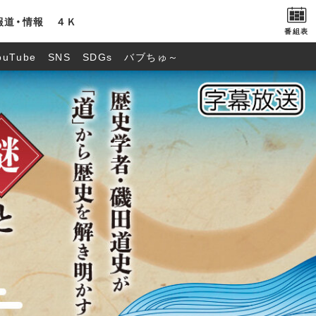
報道・情報
４Ｋ
番組表
ouTube
SNS
SDGs
バブちゅ～