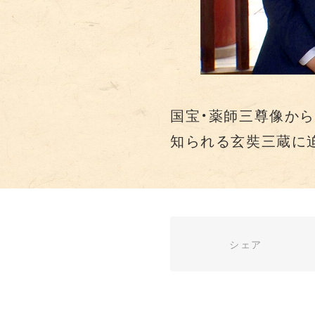
国宝・薬師三尊像か
知られる玄奘三蔵に
シェア