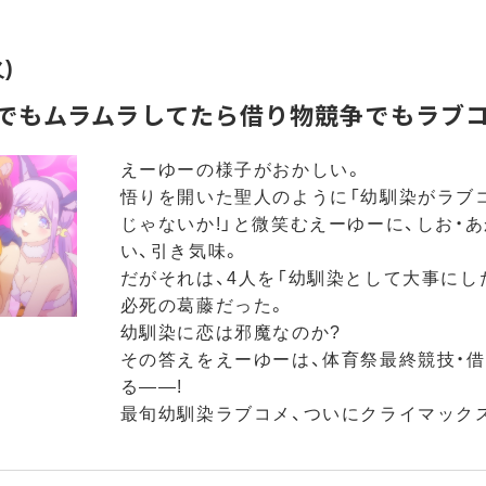
火)
脚でもムラムラしてたら借り物競争でもラブ
えーゆーの様子がおかしい。
悟りを開いた聖人のように「幼馴染がラブ
じゃないか!」と微笑むえーゆーに、しお・
い、引き気味。
だがそれは、4人を「幼馴染として大事にし
必死の葛藤だった。
幼馴染に恋は邪魔なのか?
その答えをえーゆーは、体育祭最終競技・
る――!
最旬幼馴染ラブコメ、ついにクライマックス