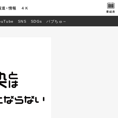
報道・情報
４Ｋ
番組表
ouTube
SNS
SDGs
バブちゅ～