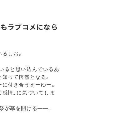
てもラブコメになら
いるしお。
いると思い込んでいるあ
と知って愕然となる。
ーに付き合うえーゆー。
な感情」に気づいてしま
祭が幕を開ける――。