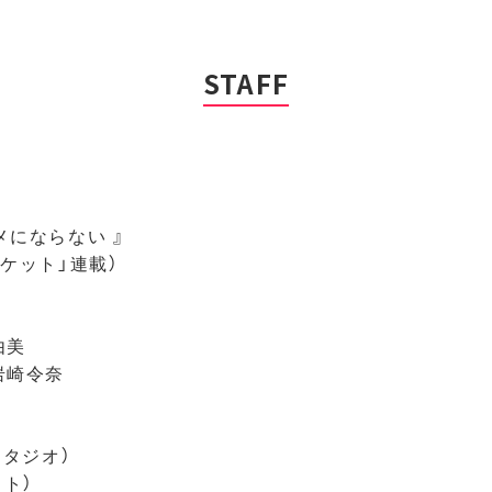
STAFF
にならない 』
ケット」連載）
由美
岩崎令奈
スタジオ）
スト）