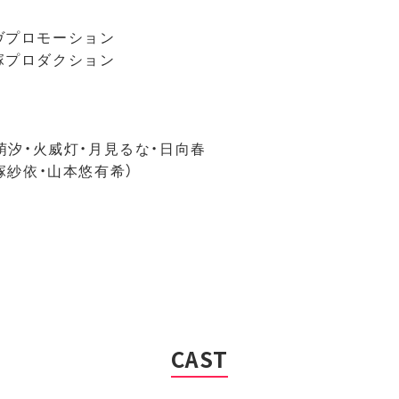
ヴプロモーション
󠄁プロダクション
s 水萌汐・火威灯・月見るな・日向春
平塚紗依・山本悠有希）
CAST