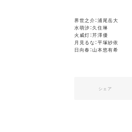
界世之介：浦尾岳大
水萌汐：久住琳
火威灯：芹澤優
月見るな：平塚紗依
日向春：山本悠有希
シェア