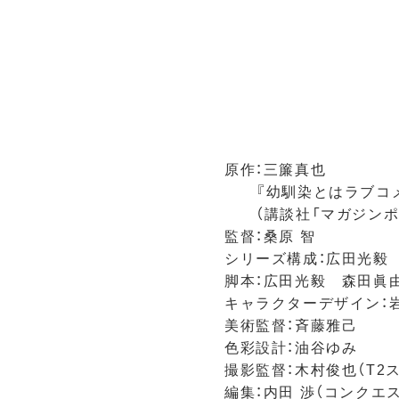
原作：三簾真也
『幼馴染とはラブコメ
（講談社「マガジンポ
監督：桑原 智
シリーズ構成：広田光毅
脚本：広田光毅 森田眞
キャラクターデザイン：
美術監督：斉藤雅己
色彩設計：油谷ゆみ
撮影監督：木村俊也（T2
編集：内田 渉（コンクエ