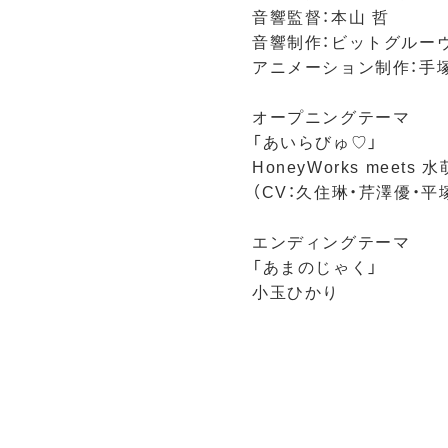
音響監督：本山 哲
音響制作：ビットグルー
アニメーション制作：手塚
オープニングテーマ
「あいらびゅ♡」
HoneyWorks meet
（CV：久住琳・芹澤優・
エンディングテーマ
「あまのじゃく」
小玉ひかり