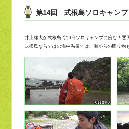
第14回 式根島ソロキャン
井上雄太が式根島2泊3日ソロキャンプに臨む！悪
式根島ならではの海中温泉では、海からの贈り物