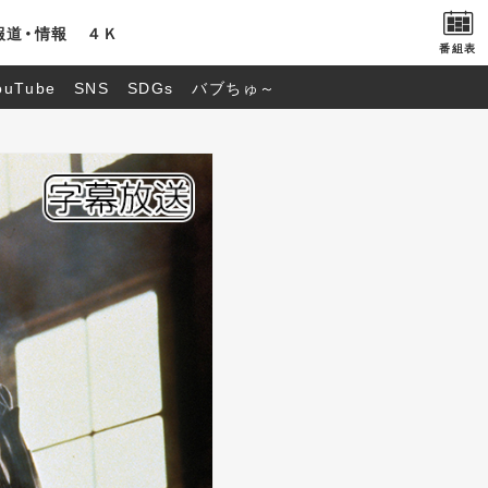
報道・情報
４Ｋ
番組表
ouTube
SNS
SDGs
バブちゅ～