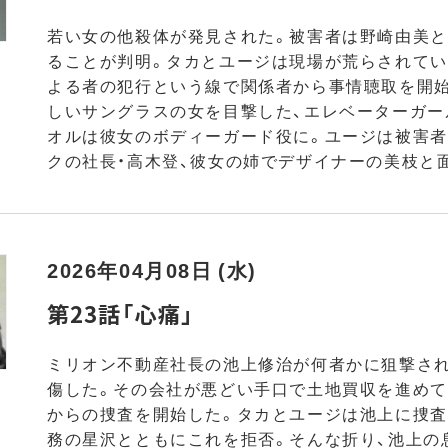
若い女の他殺体が発見された。被害者は野崎由美
ることが判明。タカとユージは現場が荒らされてい
よる者の犯行という線で関係者から事情聴取を開始
しいサングラスの女を目撃した、エレベーターガー
オルは彼女のボディーガード役に。ユージは被害
クの社長・高木登、彼女の姉でデザイナーの美枝と
2026年04月08日 (水)
第23話「心痛」
ミリオン不動産社長の池上修治が何者かに狙撃され
傷した。その会社が悪どい手口で土地買収を進めて
からの捜査を開始した。タカとユージは池上に捜査
務の星沢とともにこれを拒否。そんな折り、池上の