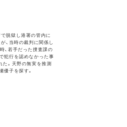
所で脱獄し港署の管内に
るが、当時の裁判に関係し
時、若手だった捜査課の
で犯行を認めなかった事
れた。天野の無実を推測
瀬優子を探す。