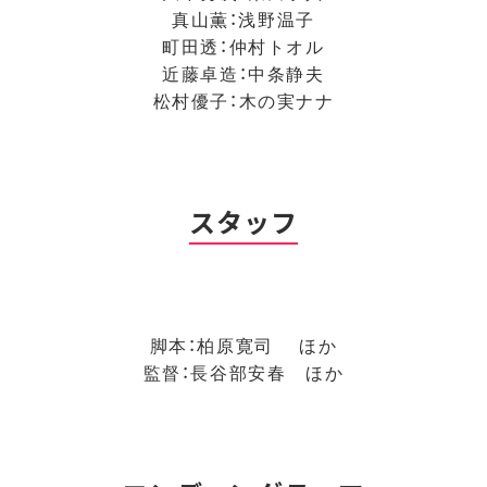
真山薫：浅野温子
町田透：仲村トオル
近藤卓造：中条静夫
松村優子：木の実ナナ
スタッフ
脚本：柏原寛司 ほか
監督：長谷部安春 ほか