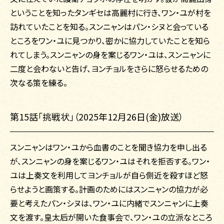
ということを知ったタンギセは高麗村に行き、ワン・ユが村を
訪れていたことを知る。スンニャンはパン・シヌと会っている
ところをワン・ユに見つかり、密かに協力していたことを知ら
れてしまう。スンニャンの身を案じるワン・ユは、スンニャンに
二度と会わないと告げ、ヨンチョルをさらに怒らせるための
次なる策を練る。
第15話「挑戦状」（2025年12月26日(金)放送）
スンニャンはワン・ユから血書のことを聞き協力を申し出る
が、スンニャンの身を案じるワン・ユはそれを拒否する。ワン・
ユは上奏文を利用してヨンチョルが自ら側近を殺すほど怒
らせようと画策する。計画のためにはスンニャンの協力が必
要と考えたパン・シヌは、ワン・ユに内緒でスンニャンに上奏
文を渡す。皇太后が開いた食事会で、ワン・ユの立派なところ