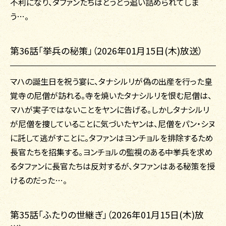
不利になり、タファンたちはとうとう追い詰められてしま
う…。
第36話「挙兵の秘策」（2026年01月15日(木)放送）
マハの誕生日を祝う宴に、タナシルリが偽の出産を行った皇
覚寺の尼僧が訪れる。寺を焼いたタナシルリを恨む尼僧は、
マハが実子ではないことをヤンに告げる。しかしタナシルリ
が尼僧を捜していることに気づいたヤンは、尼僧をパン・シヌ
に託して逃がすことに。タファンはヨンチョルを排除するため
長官たちを招集する。ヨンチョルの監視のある中挙兵を求め
るタファンに長官たちは反対するが、タファンはある秘策を授
けるのだった…。
第35話「ふたりの世継ぎ」（2026年01月15日(木)放