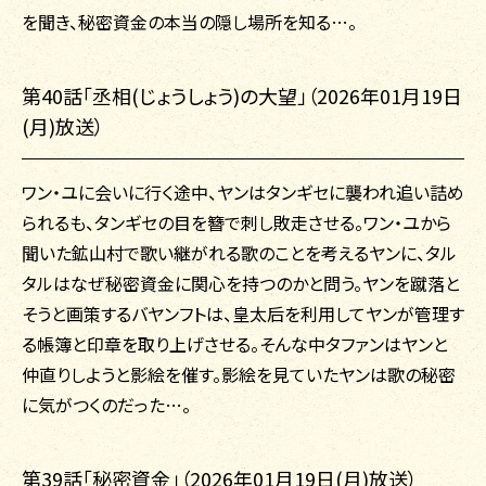
を聞き、秘密資金の本当の隠し場所を知る…。
第40話「丞相(じょうしょう)の大望」（2026年01月19日
(月)放送）
ワン・ユに会いに行く途中、ヤンはタンギセに襲われ追い詰め
られるも、タンギセの目を簪で刺し敗走させる。ワン・ユから
聞いた鉱山村で歌い継がれる歌のことを考えるヤンに、タル
タルはなぜ秘密資金に関心を持つのかと問う。ヤンを蹴落と
そうと画策するバヤンフトは、皇太后を利用してヤンが管理す
る帳簿と印章を取り上げさせる。そんな中タファンはヤンと
仲直りしようと影絵を催す。影絵を見ていたヤンは歌の秘密
に気がつくのだった…。
第39話「秘密資金」（2026年01月19日(月)放送）