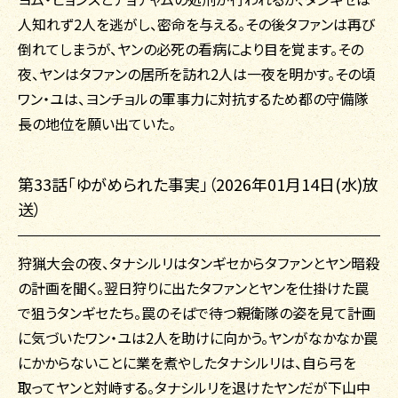
人知れず2人を逃がし、密命を与える。その後タファンは再び
倒れてしまうが、ヤンの必死の看病により目を覚ます。その
夜、ヤンはタファンの居所を訪れ2人は一夜を明かす。その頃
ワン・ユは、ヨンチョルの軍事力に対抗するため都の守備隊
長の地位を願い出ていた。
第33話「ゆがめられた事実」（2026年01月14日(水)放
送）
狩猟大会の夜、タナシルリはタンギセからタファンとヤン暗殺
の計画を聞く。翌日狩りに出たタファンとヤンを仕掛けた罠
で狙うタンギセたち。罠のそばで待つ親衛隊の姿を見て計画
に気づいたワン・ユは2人を助けに向かう。ヤンがなかなか罠
にかからないことに業を煮やしたタナシルリは、自ら弓を
取ってヤンと対峙する。タナシルリを退けたヤンだが下山中