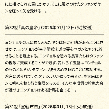
に仕掛けられた罠にかかり、そこに駆けつけたタファンがヤ
ンを庇って矢を受ける…。
第32話「真の皇帝」（2026年01月13日(火)放送）
ヨンチョルの元に乗り込んだヤンは何か計略があるように見
せかけ、ヨンチョルが皇子暗殺未遂の罪をペガンとヤンに着
せることを阻止する。ヨンチョルを恐れる長官たちはタファン
の親政に賛成することができず、変わらず玉璽はヨンチョル
のものとなるが、タファンは彼らの心を掴むことに成功する。
冷宮に送られていたタナシルリが戻って来るが、皇太后はヤ
ンに朝礼を執り行う権限を与える。そんな中恒例の狩猟大会
が近づきヨンチョルはある計略を企てる…。
第31話「宣戦布告」（2026年01月13日(火)放送）