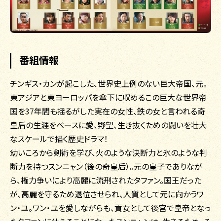
番組情報
チンギス・カンが起こした、世界史上例のない巨大帝国、元。
東アジアと東ヨーロッパを傘下に収めるこの巨大な世界帝
国を37年間も揺るがした実在の女性、鉄の女と言われる奇
皇后の生涯をベースに愛、野望、生き抜くための闘いを壮大
なスケールで描く歴史ドラマ！
幼いころから剣術を学び、火のような決断力と氷のような判
断力を持つスンニャン（後の奇皇后）。元の皇子でありなが
ら、権力争いにより高麗に流刑されたタファン。国王だった
が、高麗を守るため退位させられ、人質として元に向かうワ
ン・ユ。ワン・ユを愛しながらも、貢女として後宮で皇帝となっ