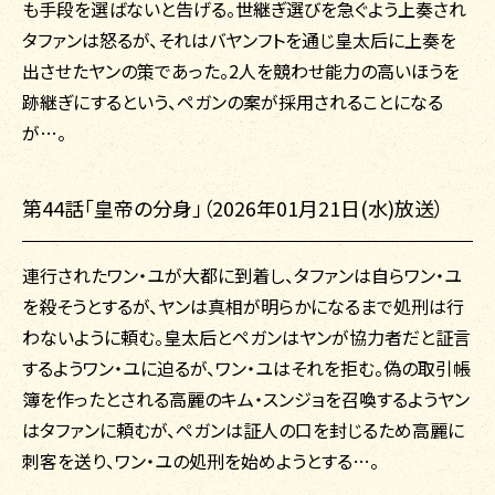
も手段を選ばないと告げる。世継ぎ選びを急ぐよう上奏され
タファンは怒るが、それはバヤンフトを通じ皇太后に上奏を
出させたヤンの策であった。2人を競わせ能力の高いほうを
跡継ぎにするという、ペガンの案が採用されることになる
が…。
第44話「皇帝の分身」（2026年01月21日(水)放送）
連行されたワン・ユが大都に到着し、タファンは自らワン・ユ
を殺そうとするが、ヤンは真相が明らかになるまで処刑は行
わないように頼む。皇太后とペガンはヤンが協力者だと証言
するようワン・ユに迫るが、ワン・ユはそれを拒む。偽の取引帳
簿を作ったとされる高麗のキム・スンジョを召喚するようヤン
はタファンに頼むが、ペガンは証人の口を封じるため高麗に
刺客を送り、ワン・ユの処刑を始めようとする…。