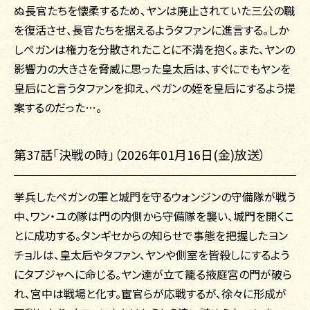
ぬ長官たちを懐柔するため、ヤンは廃止されていた三公の職
を復活させ、長官たちを据えるようタファンに進言する。しか
しペガンは権力を分散されたことに不満を抱く。また、ヤンの
影響力の大きさを脅威に思った皇太后は、すぐにでもヤンを
皇后にと言うタファンを抑え、ペガンの姪を皇后にするよう提
案するのだった…。
第37話「決戦の時」（2026年01月16日(金)放送）
挙兵したペガンの軍と城門を守るウォンジンの守備隊が戦う
中、ワン・ユの隊は門の内側から守備隊を襲い、城門を開くこ
とに成功する。タンギセからの知らせで事態を把握したヨン
チョルは、皇太后やタファン、ヤンや側室を皆殺しにするよう
にタプジャヘに命じる。ヤン達が立て籠る掖庭宮の門が破ら
れ、宮中は戦場と化す。宦官らが応戦するが、徐々に形成が