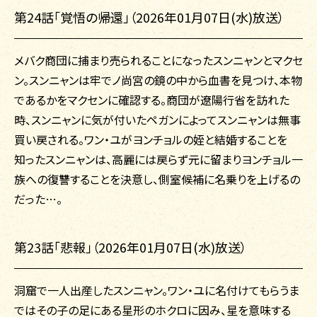
第24話「覚悟の帰還」（2026年01月07日(水)放送）
メバク商団に捕まり売られることになったスンニャンとマクセ
ン。スンニャンは牢でノ尚宮の鏡の中から血書を見つけ、本物
であるかをマクセンに確認する。商団が遼陽行省を訪れた
時、スンニャンに気が付いたペガンによってスンニャンは無事
買い戻される。ワン・ユがヨンチョルの姪と結婚することを
知ったスンニャンは、高麗には戻らず元に留まりヨンチョル一
族への復讐することを決意し、側室候補に名乗りを上げるの
だった…。
第23話「悲報」（2026年01月07日(水)放送）
洞窟で一人出産したスンニャン。ワン・ユに名付けてもらうま
ではその子の足にある星形のホクロに因み、星を意味する