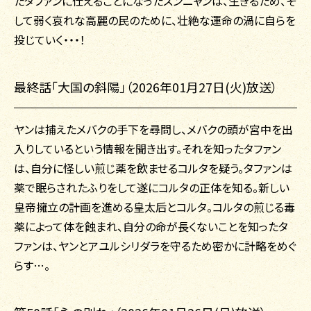
たタファンに仕えることになったスンニャンは、生きるため、そ
して弱く哀れな高麗の民のために、壮絶な運命の渦に自らを
投じていく・・・！
最終話「大国の斜陽」（2026年01月27日(火)放送）
ヤンは捕えたメバクの手下を尋問し、メバクの頭が宮中を出
入りしているという情報を聞き出す。それを知ったタファン
は、自分に怪しい煎じ薬を飲ませるコルタを疑う。タファンは
薬で眠らされたふりをして遂にコルタの正体を知る。新しい
皇帝擁立の計画を進める皇太后とコルタ。コルタの煎じる毒
薬によって体を蝕まれ、自分の命が長くないことを知ったタ
ファンは、ヤンとアユルシリダラを守るため密かに計略をめぐ
らす…。