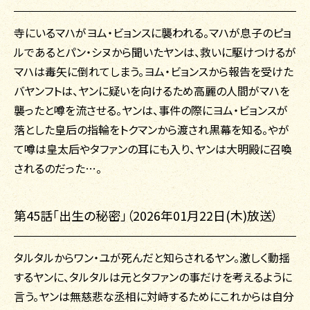
寺にいるマハがヨム・ビョンスに襲われる。マハが息子のピョ
ルであるとパン・シヌから聞いたヤンは、救いに駆けつけるが
マハは毒矢に倒れてしまう。ヨム・ビョンスから報告を受けた
バヤンフトは、ヤンに疑いを向けるため高麗の人間がマハを
襲ったと噂を流させる。ヤンは、事件の際にヨム・ビョンスが
落とした皇后の指輪をトクマンから渡され黒幕を知る。やが
て噂は皇太后やタファンの耳にも入り、ヤンは大明殿に召喚
されるのだった…。
第45話「出生の秘密」（2026年01月22日(木)放送）
タルタルからワン・ユが死んだと知らされるヤン。激しく動揺
するヤンに、タルタルは元とタファンの事だけを考えるように
言う。ヤンは無慈悲な丞相に対峙するためにこれからは自分