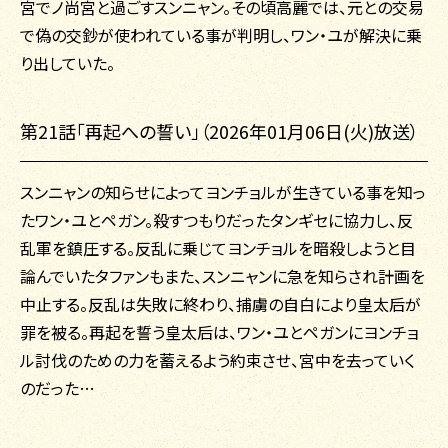
宮でノ尚宮と過ごすスンニャン。その頃高麗では、元との交易
で偽の交鈔が使われている事が判明し、ワン・ユが解決に乗
り出していた。
第21話「再起への誓い」（2026年01月06日(火)放送）
スンニャンの知らせによってヨンチョルが生きている事を知っ
たワン・ユとペガン。殺すつもりだったタンギセに協力し、反
乱軍を鎮圧する。反乱に乗じてヨンチョルを暗殺しようと目
論んでいたタファンもまた、スンニャンに急を知らされ計画を
中止する。反乱は失敗に終わり、捕虜の自白により皇太后が
罪を被る。再起を誓う皇太后は、ワン・ユとペガンにヨンチョ
ル討伐のための力を蓄えるよう約束させ、宮中を去っていく
のだった…