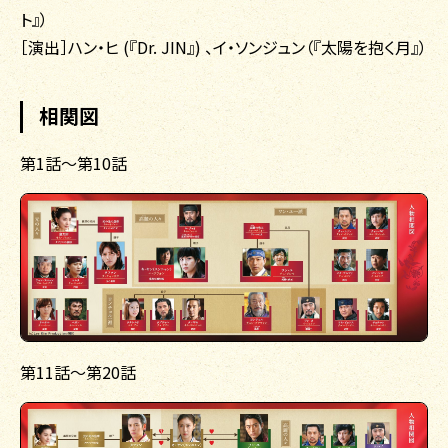
ト』）
［演出］ハン・ヒ (『Dr. JIN』) 、イ・ソンジュン（『太陽を抱く月』）
相関図
第1話〜第10話
第11話〜第20話