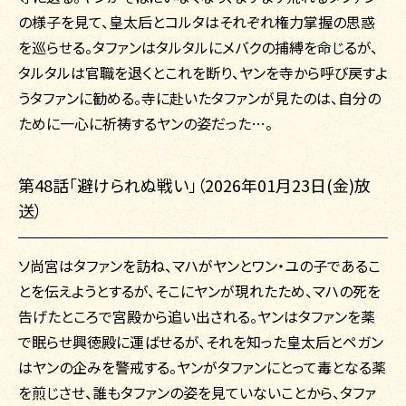
の様子を見て、皇太后とコルタはそれぞれ権力掌握の思惑
を巡らせる。タファンはタルタルにメバクの捕縛を命じるが、
タルタルは官職を退くとこれを断り、ヤンを寺から呼び戻すよ
うタファンに勧める。寺に赴いたタファンが見たのは、自分の
ために一心に祈祷するヤンの姿だった…。
第48話「避けられぬ戦い」（2026年01月23日(金)放
送）
ソ尚宮はタファンを訪ね、マハがヤンとワン・ユの子であるこ
とを伝えようとするが、そこにヤンが現れたため、マハの死を
告げたところで宮殿から追い出される。ヤンはタファンを薬
で眠らせ興徳殿に運ばせるが、それを知った皇太后とペガン
はヤンの企みを警戒する。ヤンがタファンにとって毒となる薬
を煎じさせ、誰もタファンの姿を見ていないことから、タファ