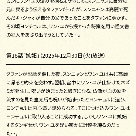
ガンにワン・ユの企みを探るよう命じる。スンニャンに自分の
元に戻るよう伝えるタファンだったが、スンニャンは高麗で死
んだキ・ジャオが自分の父であったことをタファンに明かす。
その頃ヨンチョルは、ワン・ユから授かった秘策を用い怪文書
の犯人をあぶり出そうとしていた…。
第18話「嫉妬」（2025年12月30日(火)放送）
タファンが影絵を催した夜、スンニャンとワン・ユは共に高麗
に帰ると約束を交わす。翌朝、宮中にワン・ユが仕掛けたネズ
ミが発生し、呪いが始まったと騒ぎになる。仏像が血の涙を
流すのを見た皇太后も呪いが始まったとヨンチョルに迫り、
ヨンチョルは内心追い詰められる。そこにつけ込みワン・ユは
ヨンチョルに取り入ることに成功する。しかしワン・ユに嫉妬
するタンギセが、ワン・ユを疑い密かに計略を練るのだっ
た…。