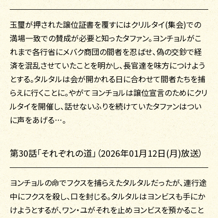
玉璽が押された譲位証書を覆すにはクリルタイ(集会)での
満場一致での賛成が必要と知ったタファン。ヨンチョルがこ
れまで各行省にメバク商団の間者を忍ばせ、偽の交鈔で経
済を混乱させていたことを明かし、長官達を味方につけよう
とする。タルタルは会が開かれる日に合わせて間者たちを捕
らえに行くことに。やがてヨンチョルは譲位宣言のためにクリ
ルタイを開催し、話せないふりを続けていたタファンはつい
に声をあげる…。
第30話「それぞれの道」（2026年01月12日(月)放送）
ヨンチョルの命でフクスを捕らえたタルタルだったが、連行途
中にフクスを殺し、口を封じる。タルタルはヨンビスも手にか
けようとするが、ワン・ユがそれを止めヨンビスを預かること