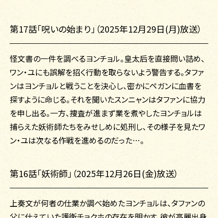
第17話「呪いの始まり」（2025年12月29日(月)放送）
怪文書の一件を調べるヨンチョル。皇太后を直接問い詰め、
ワン・ユにも誤解を招く行動を取らないよう警告する。タファ
ンはヨンチョルと戦うことを決心し、密かにペガンに血書を
探すように命じる。それを聞いたスンニャンはタファンに協力
を申し出る。一方、捜査が進まず業を煮やしたヨンチョルは
捕らえた妖術師たちをみせしめに処刑し、その様子を見たワ
ン・ユは次なる作戦を進めるのだった…。
第16話「妖術師」（2025年12月26日(金)放送）
上奏文が何者の仕業か調べ始めたヨンチョルは、タファンの
父に仕えていた護衛チョクホの存在を明かす。彼が高麗出身