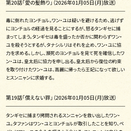
第20話「愛の髪飾り」（2026年01月05日(月)放送）
毒に倒れたヨンチョル。ワン・ユは疑いを避けるため、逃げず
にヨンチョルの経過を見ることにするが、怒るタンギセに捕
まってしまう。タンギセは毒を盛ったか否かに関わらずワン・
ユを殺そうとするが、タナシルリはそれを止め、ワン・ユに協
力を求める。しかし、瀕死のヨンチョルを見て死を確信したワ
ン・ユは、皇太后に協力を申し出る。皇太后から復位の約束
を取り付けたワン・ユは、高麗に帰ったら王妃になって欲しい
とスンニャンに求婚する。
第19話「償えない罪」（2026年01月05日(月)放送）
タンギセに捕まり拷問されるスンニャンを救い出したワン・
ユ。タファンはワン・ユとヨンチョルが取引したことを知り、ペ