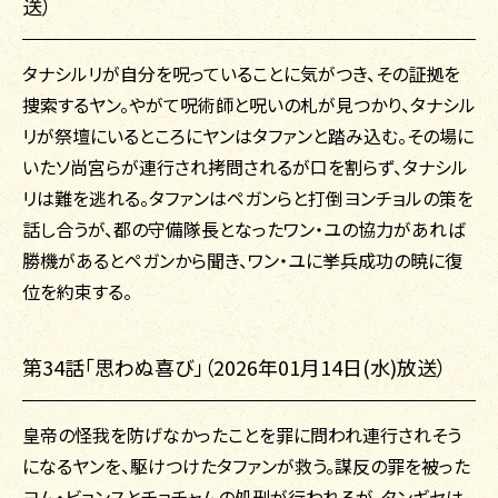
送）
タナシルリが自分を呪っていることに気がつき、その証拠を
捜索するヤン。やがて呪術師と呪いの札が見つかり、タナシル
リが祭壇にいるところにヤンはタファンと踏み込む。その場に
いたソ尚宮らが連行され拷問されるが口を割らず、タナシル
リは難を逃れる。タファンはペガンらと打倒ヨンチョルの策を
話し合うが、都の守備隊長となったワン・ユの協力があれば
勝機があるとペガンから聞き、ワン・ユに挙兵成功の暁に復
位を約束する。
第34話「思わぬ喜び」（2026年01月14日(水)放送）
皇帝の怪我を防げなかったことを罪に問われ連行されそう
になるヤンを、駆けつけたタファンが救う。謀反の罪を被った
ヨム・ビョンスとチョチャムの処刑が行われるが、タンギセは