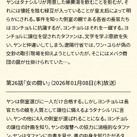
ヤンはタナシルリが用意した帰脾湯を飲むことを拒むが、そ
れには懐妊を阻む緑豆が入っていることが皇太后によって明
らかにされる。事件を知った側室の親である各省の長官たち
はヨンチョルに抗議するが、ヨンチョルはそれを一蹴する。ヨ
ンチョルに譲位を促されたタファンは、文字を学ぶ意欲を失
い、ヤンと仲違いしてしまう。遼陽行省では、ワン・ユらが偽の
交鈔の取引現場を抑えようとしていたが、そこにはメバク商
団の罠が仕掛けられていた…。
第26話「女の闘い」（2026年01月08日(木)放送）
ヤンは側室選びに一人だけ合格する。しかしヨンチョルは長
官たちの娘を人質として譲位に備えるようタナシルリに言
い、ヤンの他に4人の側室が選ばれることになる。ヨンチョル
の譲位の計画を知り、ヤンの復讐への協力に消極的なタファ
ン。ヤンはタファンに血書を見せ、書の中身を知りたがるタ