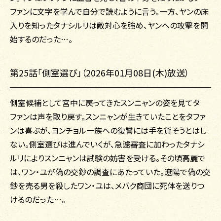
ファンに文字を学んで自分で読むように言う。一方、ヤンの床
入りを知ったタナシルリは敵対心を強め、ヤンへの攻撃を開
始するのだった…。
第25話「側室選び」（2026年01月08日(木)放送）
側室候補として宮中に戻ってきたスンニャンの姿を見てタ
ファンは声を取り戻す。スンニャンが生きていたことをタファ
ンは喜ぶが、ヨンチョル一族への復讐には手を貸そうとはし
ない。側室選びは進んでいくが、急遽審査に加わったタナシ
ルリによりスンニャンは試験の妨害を受ける。その頃高麗で
は、ワン・ユが偽の交鈔の調査にあたっていた。遼陽で偽の交
鈔を売る男を殺したワン・ユは、メバク商団に死体を送りつ
けるのだった…。