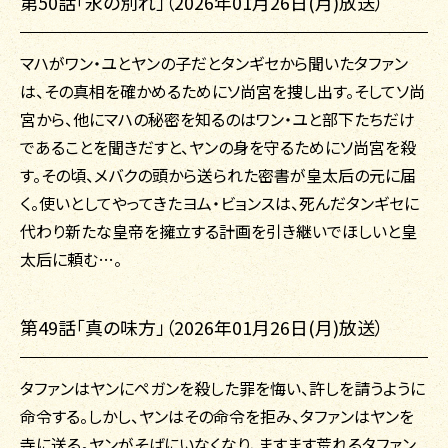
第50話「永の別れ」（2026年01月26日(月)放送）
マハがワン・ユとヤンの子だとタンギセから聞いたタファン
は、その真相を確かめるためにソ尚宮を捜し出す。そしてソ尚
宮から、他にマハの秘密を知るのはワン・ユと部下たちだけ
であることを聞きだすと、ヤンの身を守るためにソ尚宮を殺
す。その頃、メバクの頭から送られた密書が皇太后の元に届
く。使いとしてやってきたヨム・ビョンスは、死んだタンギセに
代わり新たな皇帝を擁立する計画を引き継いでほしいと皇
太后に頼む…。
第49話「真の味方」（2026年01月26日(月)放送）
タファンはヤンにペガンを殺した罪を悔い、許しを請うように
命令する。しかし、ヤンはその命令を拒み、タファンはヤンを
寺に送る。ヤンがそばにいなくなり、ますます荒れるタファン