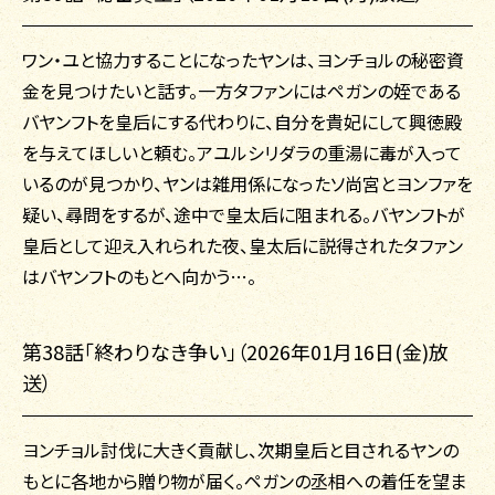
ワン・ユと協力することになったヤンは、ヨンチョルの秘密資
金を見つけたいと話す。一方タファンにはペガンの姪である
バヤンフトを皇后にする代わりに、自分を貴妃にして興徳殿
を与えてほしいと頼む。アユルシリダラの重湯に毒が入って
いるのが見つかり、ヤンは雑用係になったソ尚宮とヨンファを
疑い、尋問をするが、途中で皇太后に阻まれる。バヤンフトが
皇后として迎え入れられた夜、皇太后に説得されたタファン
はバヤンフトのもとへ向かう…。
第38話「終わりなき争い」（2026年01月16日(金)放
送）
ヨンチョル討伐に大きく貢献し、次期皇后と目されるヤンの
もとに各地から贈り物が届く。ペガンの丞相への着任を望ま