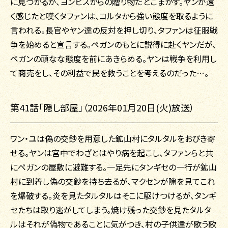
に見つかるが、ヨンビスからの贈り物だとごまかす。ヤンが遠
く感じたと嘆くタファンは、コルタから強い態度を取るように
言われる。長官やヤン達の反対を押し切り、タファンは征服戦
争を始めると宣言する。ペガンのもとに説得に赴くヤンだが、
ペガンの頑なな態度を前にあきらめる。ヤンは戦争を利用し
て商売をし、その利益で民を救うことを考えるのだった…。
第41話「隠し部屋」（2026年01月20日(火)放送）
ワン・ユは偽の交鈔を用意した鉱山村にタルタルをおびき寄
せる。ヤンは宮中でわざとはやり病を起こし、タファンらと共
にペガンの屋敷に避難する。一足先にタンギセの一行が鉱山
村に到着し偽の交鈔を持ち去るが、マクセンが隙を見てこれ
を爆破する。炎を見たタルタルはそこに駆けつけるが、タンギ
セたちは取り逃がしてしまう。焼け残った交鈔を見たタルタ
ルはそれが偽物であることに気がつき、村の子供達が歌う歌