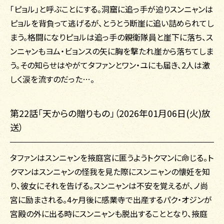
「ピョル」と呼ぶことにする。洞窟に追っ手が迫りスンニャンは
ピョルを背負って逃げるが、とうとう断崖に追い詰められてし
まう。格闘になりピョルは追っ手の親衛隊員と崖下に落ち、ス
ンニャンもヨム・ビョンスの矢に胸を撃たれ崖から落ちてしま
う。その知らせはやがてタファンとワン・ユにも届き、2人は激
しく涙を流すのだった…。
第22話「天からの贈りもの」（2026年01月06日(火)放
送）
タファンはスンニャンを掖庭宮に匿うようトクマンに命じる。ト
クマンはスンニャンの怪我を見た際にスンニャンの懐妊を知
り、彼女にそれを告げる。スンニャンは不安を覚えるが、ノ尚
宮に励まされる。4ヶ月後に感業寺で出産するパク・オジンが
宮殿の外に出る時にスンニャンも脱出することとなり、掖庭