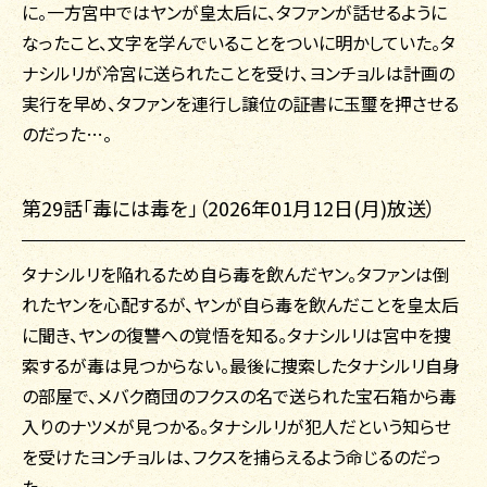
に。一方宮中ではヤンが皇太后に、タファンが話せるように
なったこと、文字を学んでいることをついに明かしていた。タ
ナシルリが冷宮に送られたことを受け、ヨンチョルは計画の
実行を早め、タファンを連行し譲位の証書に玉璽を押させる
のだった…。
第29話「毒には毒を」（2026年01月12日(月)放送）
タナシルリを陥れるため自ら毒を飲んだヤン。タファンは倒
れたヤンを心配するが、ヤンが自ら毒を飲んだことを皇太后
に聞き、ヤンの復讐への覚悟を知る。タナシルリは宮中を捜
索するが毒は見つからない。最後に捜索したタナシルリ自身
の部屋で、メバク商団のフクスの名で送られた宝石箱から毒
入りのナツメが見つかる。タナシルリが犯人だという知らせ
を受けたヨンチョルは、フクスを捕らえるよう命じるのだっ