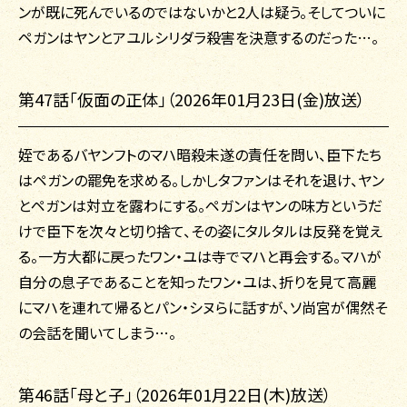
ンが既に死んでいるのではないかと2人は疑う。そしてついに
ペガンはヤンとアユルシリダラ殺害を決意するのだった…。
第47話「仮面の正体」（2026年01月23日(金)放送）
姪であるバヤンフトのマハ暗殺未遂の責任を問い、臣下たち
はペガンの罷免を求める。しかしタファンはそれを退け、ヤン
とペガンは対立を露わにする。ペガンはヤンの味方というだ
けで臣下を次々と切り捨て、その姿にタルタルは反発を覚え
る。一方大都に戻ったワン・ユは寺でマハと再会する。マハが
自分の息子であることを知ったワン・ユは、折りを見て高麗
にマハを連れて帰るとパン・シヌらに話すが、ソ尚宮が偶然そ
の会話を聞いてしまう…。
第46話「母と子」（2026年01月22日(木)放送）