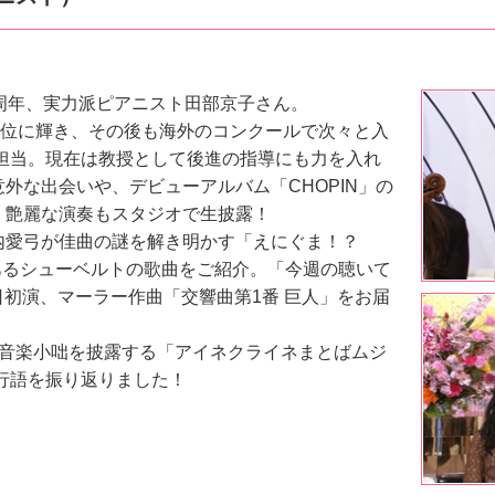
周年、実力派ピアニスト田部京子さん。
1位に輝き、その後も海外のコンクールで次々と入
も担当。現在は教授として後進の指導にも力を入れ
外な出会いや、デビューアルバム「CHOPIN」の
。艶麗な演奏もスタジオで生披露！
、横内愛弓が佳曲の謎を解き明かす「えにぐま！？
命日であるシューベルトの歌曲をご紹介。「今週の聴いて
0日初演、マーラー作曲「交響曲第1番 巨人」をお届
で音楽小咄を披露する「アイネクライネまとばムジ
流行語を振り返りました！