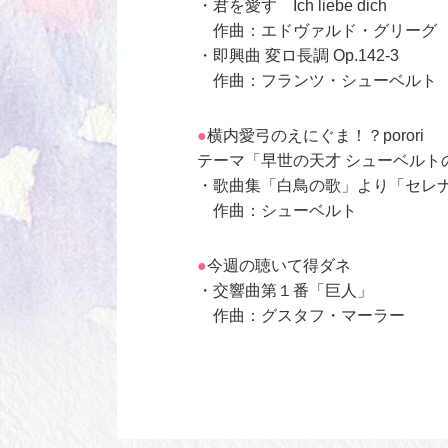
・君を愛す Ich liebe dich
作曲：エドヴァルド・グリーグ
・即興曲 変ロ長調 Op.142-3
作曲：フランツ・シューベルト
横内愛弓のえにぐま！？porori
テーマ「早世の天才 シューベルト
・歌曲集「白鳥の歌」より「セレナ
作曲：シューベルト
今週の聴いて得ダネ
・交響曲第１番「巨人」
作曲：グスタフ・マーラー