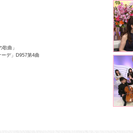
の歌曲」
ーデ」D957第4曲