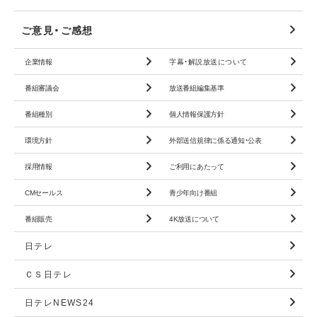
ご意見・ご感想
企業情報
字幕・解説放送について
番組審議会
放送番組編集基準
番組種別
個人情報保護方針
環境方針
外部送信規律に係る
通知・公表
採用情報
ご利用にあたって
CMセールス
青少年向け番組
番組販売
4K放送について
日テレ
ＣＳ日テレ
日テレNEWS24