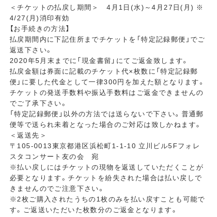
＜チケットの払戻し期間＞ 4月1日(水)～4月27日(月) ※
4/27(月)消印有効
【お手続きの方法】
払戻期間内に下記住所までチケットを「特定記録郵便」でご
返送下さい。
2020年5月末までに「現金書留」にてご返金致します。
払戻金額は券面に記載のチケット代×枚数に「特定記録郵
便」に要した代金として一律300円を加えた額となります。
チケットの発送手数料や振込手数料はご返金できませんの
でご了承下さい。
「特定記録郵便」以外の方法では送らないで下さい。普通郵
便等で送られ未着となった場合のご対応は致しかねます。
＜返送先＞
〒105-0013東京都港区浜松町1-1-10 立川ビル5Fフォレ
スタコンサート友の会 宛
※払い戻しにはチケットの現物を返送していただくことが
必要となります。チケットを紛失された場合は払い戻しで
きませんのでご注意下さい。
※2枚ご購入されたうちの1枚のみを払い戻すことも可能で
す。ご返送いただいた枚数分のご返金となります。