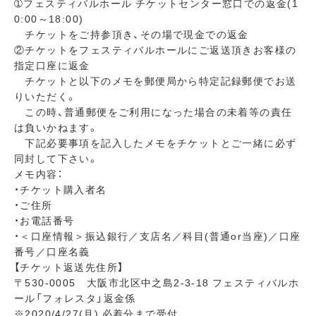
➀フェスティバルホール チケットセンター窓口での返金(1
0:00～18:00)
チケットをご持参頂き、その場で現金での返金
②チケットをフェスティバルホールにご返送頂きお客様の
指定口座に返金
チケットと以下のメモを郵便局から特定記録郵便でお送
りいただく。
この時、普通郵便をご利用になった場合の未着等の責任
は負いかねます。
下記必要事項を記入したメモをチケットとご一緒に必ず
同封して下さい。
メモ内容：
・チケット購入者名
・ご住所
・お電話番号
・＜口座情報＞振込銀行／支店名／科目(普通or当座)／口座
番号／口座名義
【チケット返送先住所】
〒530-0005 大阪市北区中之島2-3-18 フェスティバルホ
ール「フォレスタ」返金係
※2020/4/27(月) 必着分まで受付