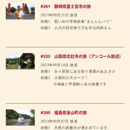
#261 静岡県富士宮市の旅
2023年09月21日 放送
自慢1 思い出の学校給食“きんとんパイ”
自慢2 人穴の別荘地で刀を作る内田さん
#233 山梨県北杜市の旅（アンコール放送）
2023年09月14日 放送
自慢1 台ヶ原宿にある造り酒屋のあまざけ
自慢2 小淵沢の大カーブ！
小海線と甲斐駒ヶ岳が綺麗です
#260 福島県金山町の旅
2023年09月07日 放送
自慢1 天然の炭酸水が湧き出ています