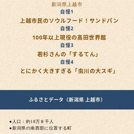
新潟県上越市
自慢1
上越市民のソウルフード！サンドパン
自慢2
100年以上現役の高田世界館
自慢3
若杉さんの「するてん」
自慢4
とにかく大きすぎる「虫川の大スギ」
ふるさとデータ（新潟県 上越市）
●人口：約18万８千人
●新潟県の南西部に位置する町