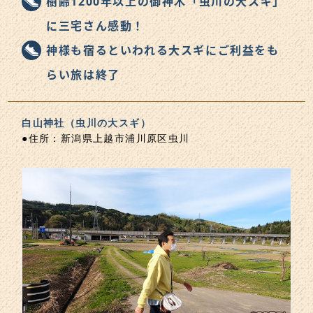
樹齢1200年以上の御神木「虫川の大スギ」
に三宅さん感動！
神様も宿るといわれる大スギにご利益をも
らい旅は終了
白山神社（虫川の大スギ）
●住所：新潟県上越市浦川原区虫川