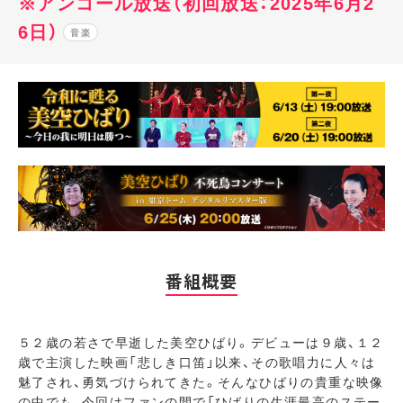
※アンコール放送（初回放送：2025年6月2
6日）
音楽
番組概要
５２歳の若さで早逝した美空ひばり。デビューは９歳、１２
歳で主演した映画「悲しき口笛」以来、その歌唱力に人々は
魅了され、勇気づけられてきた。そんなひばりの貴重な映像
の中でも、今回はファンの間で「ひばりの生涯最高のステー