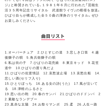
ジ」と称賛されている、１９８１年６月に行われた「芸能生
活３５周年記念リサイタル 武道館ライヴ」の模様を放送。
ひばり自らが構成した全５０曲の渾身のリサイタル。ぜひ
お楽しみください。
曲目リスト
1.オーバーチュア 2.ひとすじの道 3.悲しき口笛 4.越
後獅子の唄 5.角兵衛獅子の唄
6.私は街の子 7.ひばりの花売娘 8.東京キッド 9.花笠
道中 10.ひばりの渡り鳥だよ
11.ひばりの佐渡情話 12.哀愁波止場 13.哀愁出船 14.
悲しい酒(セリフ入り)
15.ひとりぼっち 16.ある女の詩(うた) 17.風が泣いて
る 18.津軽のふるさと
19.思い出の鞄 20.春のサンバ 21.ひばりのドドンパ 2
2.素敵なランデブー
23.真赤な太陽 24.お祭りマンボ 25.柔 26.人生一路