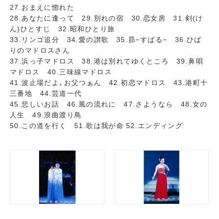
27.おまえに惚れた
28.あなたに逢って 29.別れの宿 30.恋女房 31.剣(け
ん)ひとすじ 32.昭和ひとり旅
33.リンゴ追分 34.愛の讃歌 35.昴−すばる− 36.ひば
りのマドロスさん
37.浜っ子マドロス 38.港は別れてゆくところ 39.鼻唄
マドロス 40.三味線マドロス
41.波止場だよ、お父つぁん 42.初恋マドロス 43.港町十
三番地 44.芸道一代
45.悲しいお話 46.風の流れに 47.さようなら 48.女の
人生 49.浪曲渡り鳥
50.この道を行く 51.歌は我が命 52.エンディング