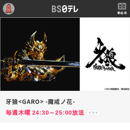
番組表
牙狼<GARO> -魔戒ノ花-
毎週木曜 24:30～25:00放送
ドラマ