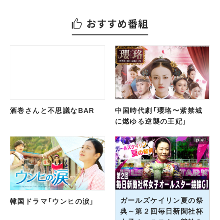
おすすめ番組
酒巻さんと不思議なBAR
中国時代劇「瓔珞〜紫禁城
に燃ゆる逆襲の王妃」
ガールズケイリン夏の祭
韓国ドラマ「ウンヒの涙」
典～第２回毎日新聞社杯