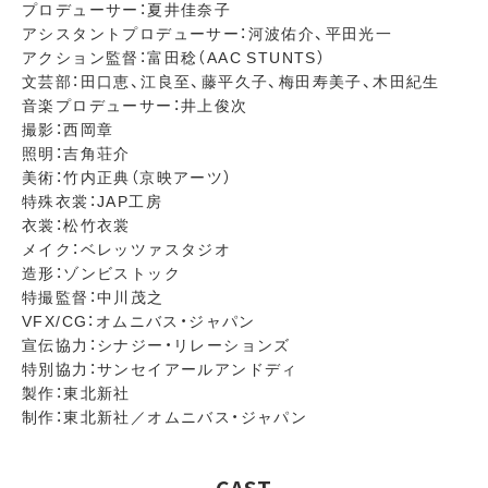
プロデューサー：夏井佳奈子
アシスタントプロデューサー：河波佑介、平田光一
アクション監督：富田稔（AAC STUNTS）
文芸部：田口恵、江良至、藤平久子、梅田寿美子、木田紀生
音楽プロデューサー：井上俊次
撮影：西岡章
照明：吉角荘介
美術：竹内正典（京映アーツ）
特殊衣裳：JAP工房
衣裳：松竹衣裳
メイク：ベレッツァスタジオ
造形：ゾンビストック
特撮監督：中川茂之
VFX/CG：オムニバス・ジャパン
宣伝協力：シナジー・リレーションズ
特別協力：サンセイアールアンドディ
製作：東北新社
制作：東北新社／オムニバス・ジャパン