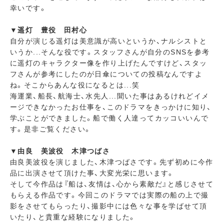
幸いです。
▼遥灯 豊役 田村心
自分が演じる遥灯は美意識が高いというか、ナルシストと
いうか...そんな役です。スタッフさんが自分のSNSを参考
に遥灯のキャラクター像を作り上げたんですけど、スタッ
フさんが参考にしたのが日傘についての投稿なんですよ
ね。そこからあんな役になるとは...笑
海運業、船長、航海士、水先人...聞いた事はあるけれどイメ
ージできなかったお仕事を、このドラマをきっかけに知り、
学ぶことができました。船で働く人達ってカッコいいんで
す。是非ご覧ください。
▼由良 美波役 木津つばさ
由良美波役を演じました、木津つばさです。先ず初めに今作
品に出演させて頂けた事、大変光栄に思います。
そして今作品は『船は、友情は、心から素敵だ』と感じさせて
もらえる作品です。今回このドラマでは実際の船の上で撮
影をさせてもらったり、撮影中には色々な事を学ばせて頂
いたり、と貴重な経験になりました。