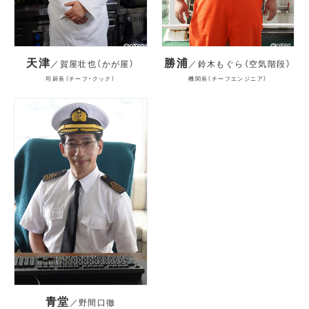
天津
勝浦
／賀屋壮也（かが屋）
／鈴木もぐら（空気階段）
司厨長（チーフ・クック）
機関長（チーフエンジニア）
青堂
／野間口徹