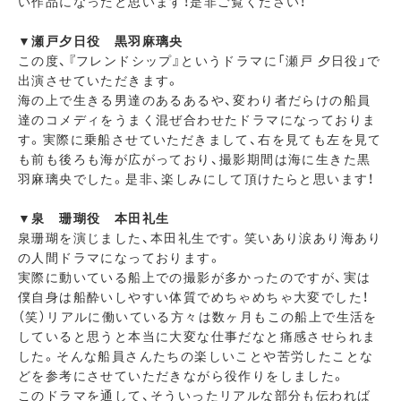
い作品になったと思います！是非ご覧ください！
▼瀬戸夕日役 黒羽麻璃央
この度、『フレンドシップ』というドラマに「瀬戸 夕日役」で
出演させていただきます。
海の上で生きる男達のあるあるや、変わり者だらけの船員
達のコメディをうまく混ぜ合わせたドラマになっておりま
す。実際に乗船させていただきまして、右を見ても左を見て
も前も後ろも海が広がっており、撮影期間は海に生きた黒
羽麻璃央でした。是非、楽しみにして頂けたらと思います！
▼泉 珊瑚役 本田礼生
泉珊瑚を演じました、本田礼生です。笑いあり涙あり海あり
の人間ドラマになっております。
実際に動いている船上での撮影が多かったのですが、実は
僕自身は船酔いしやすい体質でめちゃめちゃ大変でした！
（笑）リアルに働いている方々は数ヶ月もこの船上で生活を
していると思うと本当に大変な仕事だなと痛感させられま
した。そんな船員さんたちの楽しいことや苦労したことな
どを参考にさせていただきながら役作りをしました。
このドラマを通して、そういったリアルな部分も伝われば