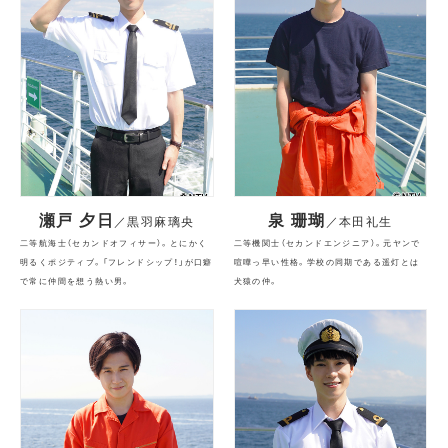
瀬戸 夕日
泉 珊瑚
／黒羽麻璃央
／本田礼生
二等航海士（セカンドオフィサー）。とにかく
二等機関士（セカンドエンジニア）。元ヤンで
明るくポジティブ。「フレンドシップ！」が口癖
喧嘩っ早い性格。学校の同期である遥灯とは
で常に仲間を想う熱い男。
犬猿の仲。