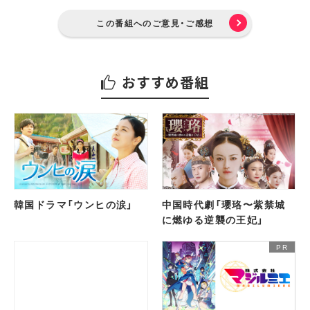
この番組へのご意見・ご感想
おすすめ番組
韓国ドラマ「ウンヒの涙」
中国時代劇「瓔珞〜紫禁城
に燃ゆる逆襲の王妃」