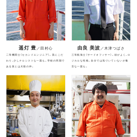
遥灯 豊
由良 美波
／田村心
／木津つばさ
二等機関士（セカンドエンジニア）。美にこだ
三等航海士（サードオフィサー）。頭がよく、ロ
わり、少しナルシストな一面も。学校の同期で
ジカルな性格。自分では気づいていないが毒
ある泉とは犬猿の仲。
舌な一面も。