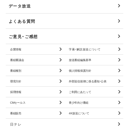
データ放送
よくある質問
ご意見・ご感想
企業情報
字幕・解説放送について
番組審議会
放送番組編集基準
番組種別
個人情報保護方針
環境方針
外部送信規律に係る
通知・公表
採用情報
ご利用にあたって
CMセールス
青少年向け番組
番組販売
4K放送について
日テレ