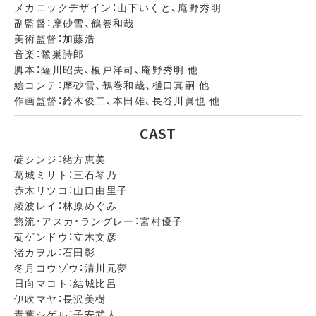
メカニックデザイン：山下いくと、庵野秀明
副監督：摩砂雪、鶴巻和哉
美術監督：加藤浩
音楽：鷺巣詩郎
脚本：薩川昭夫、榎戸洋司、庵野秀明 他
絵コンテ：摩砂雪、鶴巻和哉、樋口真嗣 他
作画監督：鈴木俊二、本田雄、長谷川眞也 他
CAST
碇シンジ：緒方恵美
葛城ミサト：三石琴乃
赤木リツコ：山口由里子
綾波レイ：林原めぐみ
惣流・アスカ・ラングレー：宮村優子
碇ゲンドウ：立木文彦
渚カヲル：石田彰
冬月コウゾウ：清川元夢
日向マコト：結城比呂
伊吹マヤ：長沢美樹
青葉シゲル：子安武人