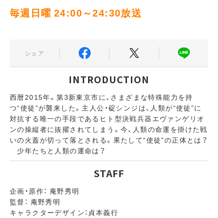
毎週日曜 24:00～24:30放送
シェア
INTRODUCTION
西暦2015年。第3新東京市に、さまざまな特殊能力を持
つ“使徒”が襲来した。主人公・碇シンジは、人類が“使徒”に
対抗する唯一の手段であるヒト型決戦兵器エヴァンゲリオ
ンの操縦者に抜擢されてしまう。今、人類の命運を掛けた戦
いの火蓋が切って落とされる。果たして“使徒”の正体とは？
少年たちと人類の運命は？
STAFF
企画・原作： 庵野秀明
監督： 庵野秀明
キャラクターデザイン：貞本義行