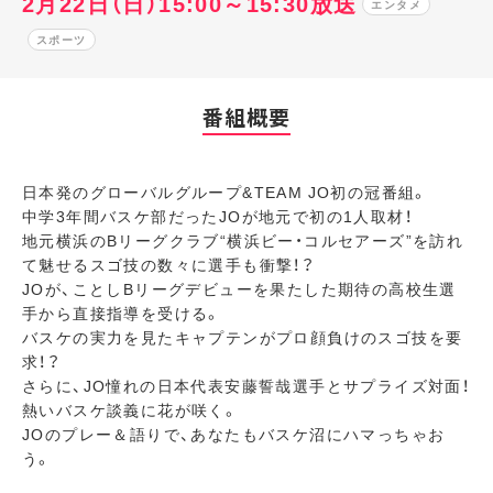
2月22日（日）15:00～15:30放送
エンタメ
スポーツ
番組概要
日本発のグローバルグループ&TEAM JO初の冠番組。
中学3年間バスケ部だったJOが地元で初の1人取材！
地元横浜のBリーグクラブ“横浜ビー・コルセアーズ”を訪れ
て魅せるスゴ技の数々に選手も衝撃！？
JOが、ことしBリーグデビューを果たした期待の高校生選
手から直接指導を受ける。
バスケの実力を見たキャプテンがプロ顔負けのスゴ技を要
求！？
さらに、JO憧れの日本代表安藤誓哉選手とサプライズ対面！
熱いバスケ談義に花が咲く。
JOのプレー＆語りで、あなたもバスケ沼にハマっちゃお
う。