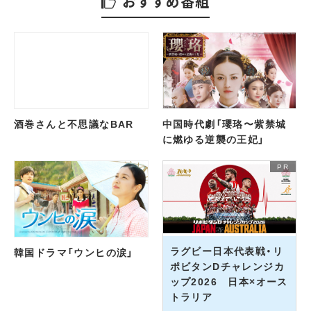
おすすめ番組
酒巻さんと不思議なBAR
中国時代劇「瓔珞〜紫禁城
に燃ゆる逆襲の王妃」
ラグビー日本代表戦・リ
韓国ドラマ「ウンヒの涙」
ポビタンDチャレンジカ
ップ2026 日本×オース
トラリア