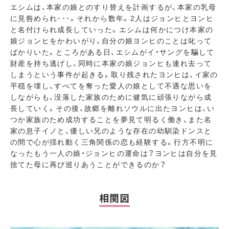
エシムは、本家の娘とのすり替えを計画するが、本家の乳母
に見咎められ･･･。それから数年。2人はジョンヒとヨンヒ
と名付けられ成長していった。エシムは何かにつけ本家の
娘ジョンヒをかわいがり、自分の娘ヨンヒのことは叱って
ばかりいた。ところがある日、エシムがイ・サングを騙して
財産を持ち逃げし、同時に本家の娘ジョンヒも連れ去って
しまうという事件が起きる。取り残されたヨンヒは、イ家の
平穏を壊し、すべてを奪った愛人の娘として不遇な思いを
しながらも、没落した家族のために健気に頑張りながら成
長していく。その後、故郷を離れソウルに出たヨンヒは、い
つか家族のため成功することを夢見て明るく働き、また名
家の息子イノと、優しい兄のような存在の幼馴染ドンスと
の間で心が揺れ動く三角関係の恋も経験する。行方不明に
なったもう一人の娘・ジョンヒの運命は？ヨンヒは自分を見
捨てた母に再び巡りあうことができるのか？
相関図