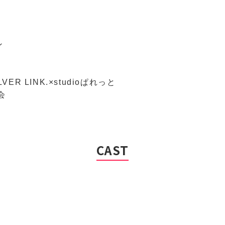
）
ン
ER LINK.×studioぱれっと
会
CAST