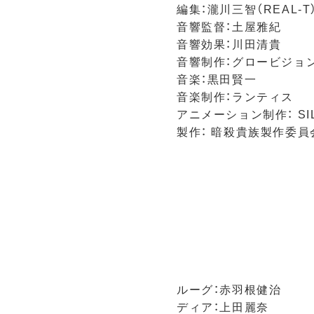
編集：瀧川三智（REAL-T
音響監督：土屋雅紀
音響効果：川田清貴
音響制作：グロービジョ
音楽：黒田賢一
音楽制作：ランティス
アニメーション制作： SILV
製作： 暗殺貴族製作委員
ルーグ：赤羽根健治
ディア：上田麗奈