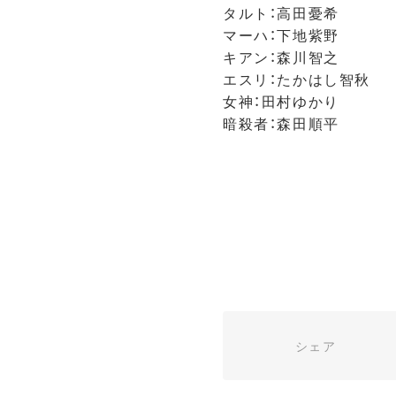
タルト：高田憂希
マーハ：下地紫野
キアン：森川智之
エスリ：たかはし智秋
女神：田村ゆかり
暗殺者：森田順平
シェア