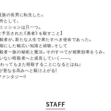
貴族の長男に転生した。
件として、
ミッションは只一つ。
と予言された《勇者》を殺すこと】
殺者が、新たな人生で果たすべき使命であった。
能にした幅広い知識と経験、そして
殺者一族の秘術と魔法。そのすべてが相乗効果をうみ、
いない暗殺者へと成長していく――。
変わってもまた暗殺することになるとはね」
"が更なる高みへと駆け上がる!
ァンタジー!!
STAFF