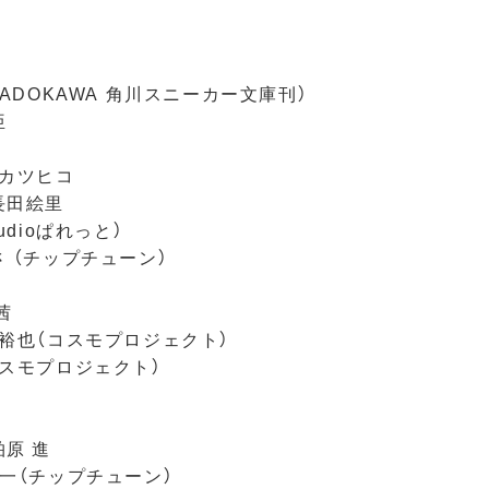
ADOKAWA 角川スニーカー文庫刊）
亜
山カツヒコ
長田絵里
udioぱれっと）
 （チップチューン）
茜
裕也（コスモプロジェクト）
コスモプロジェクト）
原 進
一（チップチューン）