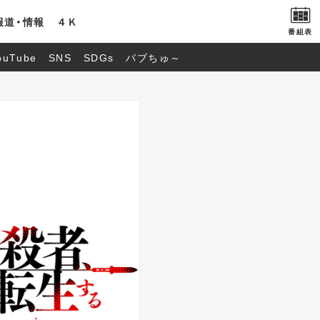
報道・情報
４Ｋ
番組表
ouTube
SNS
SDGs
バブちゅ～