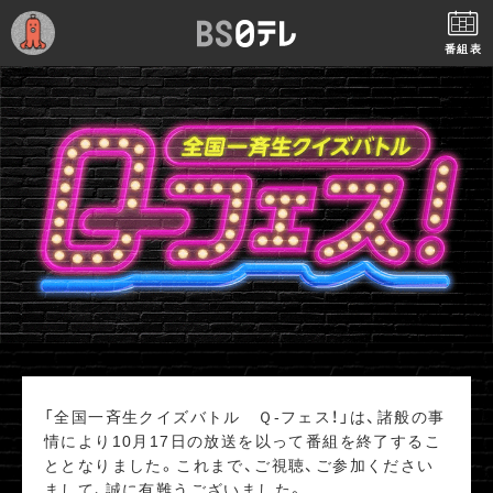
番組表
「全国一斉生クイズバトル Ｑ-フェス！」は、諸般の事
情により10月17日の放送を以って番組を終了するこ
ととなりました。これまで、ご視聴、ご参加ください
まして、誠に有難うございました。